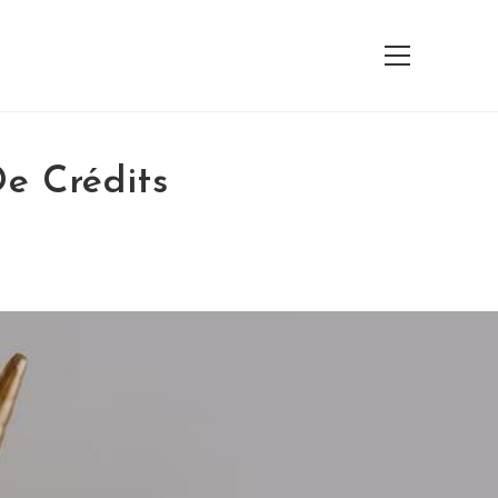
View
website
Menu
e Crédits