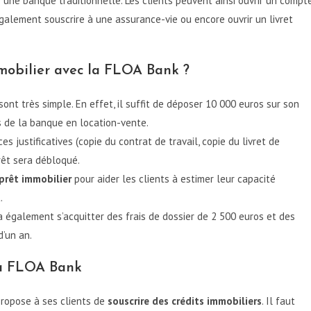
une banque traditionnelle. Les clients peuvent ainsi ouvrir un compt
galement souscrire à une assurance-vie ou encore ouvrir un livret
mobilier avec la FLOA Bank ?
nt très simple. En effet, il suffit de déposer 10 000 euros sur son
 de la banque en location-vente.
es justificatives (copie du contrat de travail, copie du livret de
prêt sera débloqué.
prêt immobilier
pour aider les clients à estimer leur capacité
.
ra également s’acquitter des frais de dossier de 2 500 euros et des
d’un an.
la FLOA Bank
propose à ses clients de
souscrire des crédits immobiliers
. Il faut