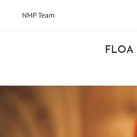
Skip
to
NMP Team
content
FLOA 