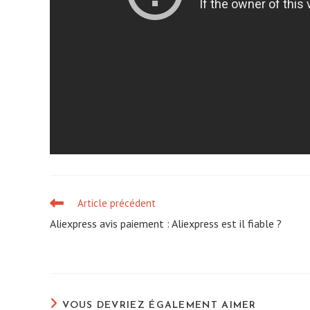
Article précédent
Read
more
Aliexpress avis paiement : Aliexpress est il fiable ?
articles
VOUS DEVRIEZ ÉGALEMENT AIMER