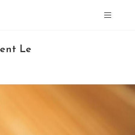
View
website
Menu
ent Le