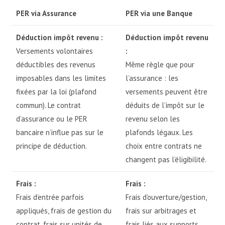
PER via Assurance
PER via une Banque
Déduction impôt revenu :
Déduction impôt revenu
Versements volontaires
:
déductibles des revenus
Même règle que pour
imposables dans les limites
l’assurance : les
fixées par la loi (plafond
versements peuvent être
commun). Le contrat
déduits de l’impôt sur le
d’assurance ou le PER
revenu selon les
bancaire n’influe pas sur le
plafonds légaux. Les
principe de déduction.
choix entre contrats ne
changent pas l’éligibilité.
Frais :
Frais :
Frais d’entrée parfois
Frais d’ouverture/gestion,
appliqués, frais de gestion du
frais sur arbitrages et
contrat, frais sur unités de
frais liés aux supports