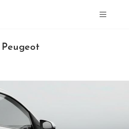
View
website
Menu
 Peugeot