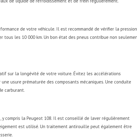
aux de liquide de refroidissement et de frein régulièrement.
rformance de votre véhicule. Il est recommandé de vérifier la pression
oter tous les 10 000 km. Un bon état des pneus contribue non seuleme
atif sur la longévité de votre voiture. Évitez les accélérations
ner une usure prématurée des composants mécaniques. Une conduite
e carburant.
 y compris la Peugeot 108. Il est conseillé de laver régulièrement
neigement est utilisé. Un traitement antirouille peut également être
sserie.