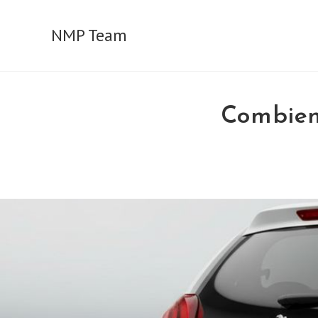
Skip
to
NMP Team
content
Combien