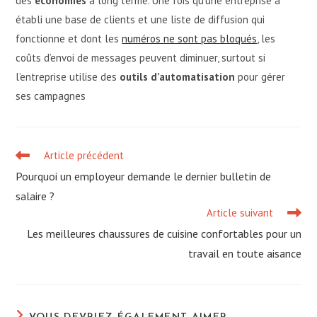
des
économies
à long terme. Une fois qu’une entreprise a
établi une base de clients et une liste de diffusion qui
fonctionne et dont les
numéros ne sont pas bloqués
, les
coûts d’envoi de messages peuvent diminuer, surtout si
l’entreprise utilise des
outils d’automatisation
pour gérer
ses campagnes
Article précédent
Read
more
Pourquoi un employeur demande le dernier bulletin de
articles
salaire ?
Article suivant
Les meilleures chaussures de cuisine confortables pour un
travail en toute aisance