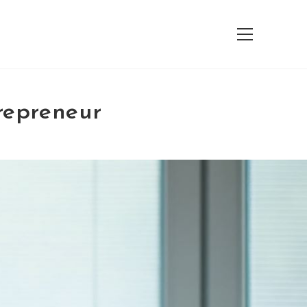
View
website
Menu
repreneur